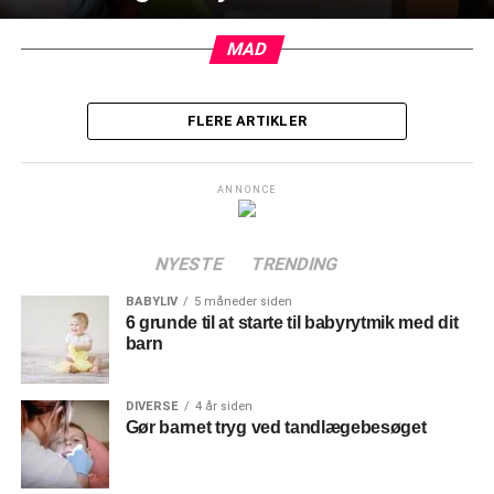
MAD
FLERE ARTIKLER
ANNONCE
NYESTE
TRENDING
BABYLIV
5 måneder siden
6 grunde til at starte til babyrytmik med dit
barn
DIVERSE
4 år siden
Gør barnet tryg ved tandlægebesøget