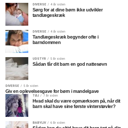
DIVERSE
4 år siden
Sørg for at dine børn ikke udvikler
tandlægeskræk
DIVERSE
4 år siden
Tandlægeskræk begynder ofte i
barndommen
UDSTYR
5 år siden
Sådan får dit barn en god nattesøvn
DIVERSE
5 år siden
Giv en oplevelsesgave for børn i mandelgave
TØJ
7 år siden
Hvad skal du være opmærksom på, når dit
barn skal have sine første vinterstøvler?
BABYLIV
6 år siden