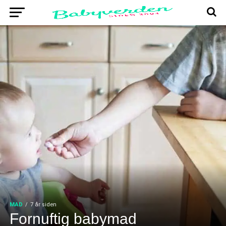
MAD
7 år siden
Fornuftig babymad