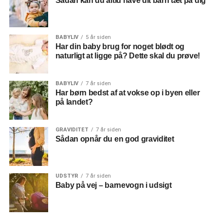
Sådan kan du altid have dit barn tæt på dig
BABYLIV
5 år siden
Har din baby brug for noget blødt og
naturligt at ligge på? Dette skal du prøve!
BABYLIV
7 år siden
Har børn bedst af at vokse op i byen eller
på landet?
GRAVIDITET
7 år siden
Sådan opnår du en god graviditet
UDSTYR
7 år siden
Baby på vej – barnevogn i udsigt