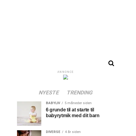
ANNONCE
NYESTE
TRENDING
BABYLIV
5 måneder siden
6 grunde til at starte til
babyrytmik med dit barn
DIVERSE
4 år siden