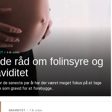
ET
6 år siden
de råd om folinsyre og
viditet
or de seneste par år har der været meget fokus på at tage
e som gravid for at forebygge...
GRAVIDITET
7 år siden