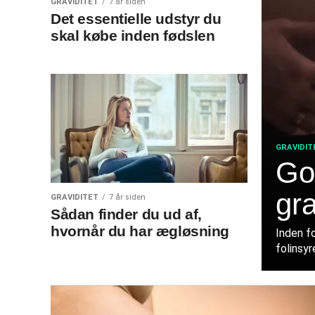
GRAVIDITET
7 år siden
Det essentielle udstyr du
skal købe inden fødslen
GRAVIDIT
Go
gra
GRAVIDITET
7 år siden
Sådan finder du ud af,
hvornår du har ægløsning
Inden f
folinsyr