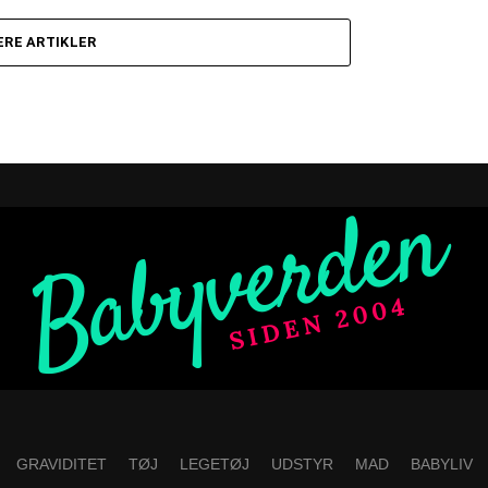
ERE ARTIKLER
GRAVIDITET
TØJ
LEGETØJ
UDSTYR
MAD
BABYLIV