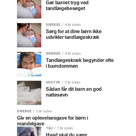
Gør barnet tryg ved
tandlægebesøget
DIVERSE
4 år siden
Sørg for at dine børn ikke
udvikler tandlægeskræk
DIVERSE
4 år siden
Tandlægeskræk begynder ofte
i barndommen
UDSTYR
5 år siden
Sådan får dit barn en god
nattesøvn
DIVERSE
5 år siden
Giv en oplevelsesgave for børn i
mandelgave
TØJ
7 år siden
Hvad skal du være