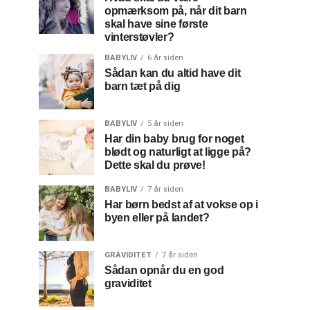
opmærksom på, når dit barn
skal have sine første
vinterstøvler?
BABYLIV
6 år siden
Sådan kan du altid have dit
barn tæt på dig
BABYLIV
5 år siden
Har din baby brug for noget
blødt og naturligt at ligge på?
Dette skal du prøve!
BABYLIV
7 år siden
Har børn bedst af at vokse op i
byen eller på landet?
GRAVIDITET
7 år siden
Sådan opnår du en god
graviditet