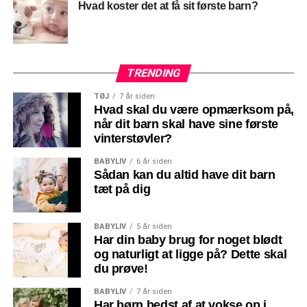
Hvad koster det at få sit første barn?
dette også gå udover fødderne. Det kan også føles som
om, at du ikke kan holde balancen, fordi dit tyngdepunkt
ændrer sig med et barn i maven.
TRENDING
Netop derfor er det super vigtigt at have nogle sko, som er
behagelige at gå i. De må ikke begrænse dine
TØJ
7 år siden
bevægelser, men skal give en masse fleksibilitet til dine
Hvad skal du være opmærksom på,
når dit barn skal have sine første
fødder. Endeligt er der en god undskyldning for at kigge
vinterstøvler?
på nye sko!
BABYLIV
6 år siden
Sådan kan du altid have dit barn
tæt på dig
BABYLIV
5 år siden
Har din baby brug for noget blødt
og naturligt at ligge på? Dette skal
du prøve!
BABYLIV
7 år siden
Har børn bedst af at vokse op i