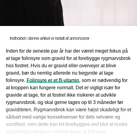
Inden for de seneste par år har der været meget fokus på
at tage folinsyre som gravid for at forebygge rygmarvsbrok
hos fostret. Hvis du er gravid eller overvejer at blive
gravid, bør du nemlig allerede nu begynde at tage
folinsyre.
Folinsyre er et B-vitamin
, som er nødvendig for
at kroppen kan fungere normalt. Det er vigtigt især for
gravide at tage, for at fostret ikke risikerer at udvikle
rygmarvsbrok. og skal gerne tages op til 3 måneder før
graviditeten. Rygmarvsbrok kan være højst skadeligt for et
sårbart med varige konsekvenser for dets velvære og
sundhed, men dette kan let forebygges ved blot at huske
at jævnligt indtage en mindre dosis af folinsyre.