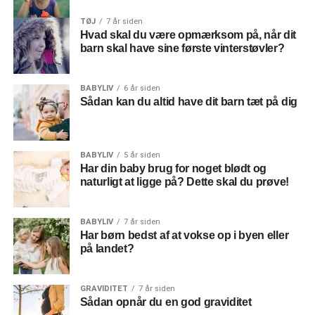
Når det kommer til at blive helt klar under graviditeten, så
er det også okay, hvis du gerne vil være lidt pænere end
TØJ
7 år siden
Hvad skal du være opmærksom på, når dit
normalt – også bare for dig selv.
barn skal have sine første vinterstøvler?
Og især dine negle fortjener det! De vokser helt sikkert
hurtigere og vildere end før. Det er fordi, at
BABYLIV
6 år siden
Sådan kan du altid have dit barn tæt på dig
graviditetshormonerne er med til at fremme væksten i
neglene (kilde:
negleguide.dk
).
Både en manicure og en pedicure kan være
BABYLIV
5 år siden
Har din baby brug for noget blødt og
livsnødvendige, når man når senere ind i graviditeten. Så
naturligt at ligge på? Dette skal du prøve!
er man træt af at sidde derhjemme, og nogle gange vil
man gerne dulles lidt op. Det er da også sikkert, selvom
du er gravid!
BABYLIV
7 år siden
Har børn bedst af at vokse op i byen eller
på landet?
Find nye venner med
graviditeten
GRAVIDITET
7 år siden
Sådan opnår du en god graviditet
Uanset om du tager til fødselsforberedelse eller