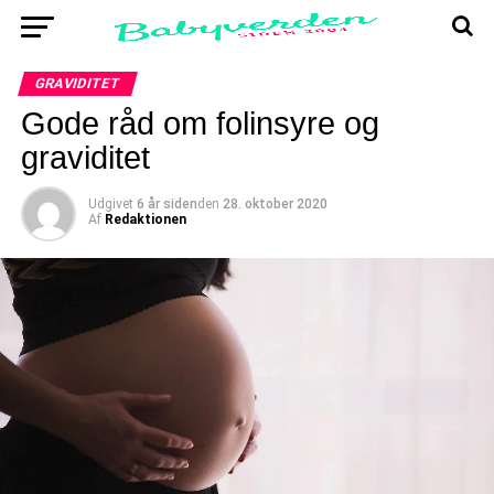
GRAVIDITET
Gode råd om folinsyre og
graviditet
Udgivet
6 år siden
den
28. oktober 2020
Af
Redaktionen