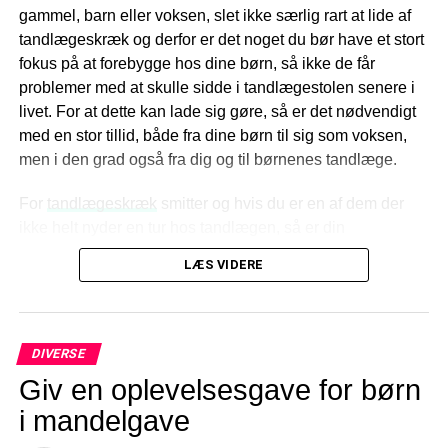
gammel, barn eller voksen, slet ikke særlig rart at lide af
ikke er noget at være bange for.
tandlægeskræk og derfor er det noget du bør have et stort
fokus på at forebygge hos dine børn, så ikke de får
Tal om det
problemer med at skulle sidde i tandlægestolen senere i
livet. For at dette kan lade sig gøre, så er det nødvendigt
Skulle de vise sig, at frygten for at komme til tandlægen
med en stor tillid, både fra dine børn til sig som voksen,
allerede er stor ved dit barn, så tal åbent om det. Dette
men i den grad også fra dig og til børnenes tandlæge.
kan være med til at afmystificere nogle af de ting, som
netop dit barn er bange for. Ofte er det nogle absurde ting,
For
tandlægeskræk
smitter og hvis du er en af dem der
som børn frygter. Det kan være ting, som slet ikke kan
ikke helt nyder en tur hos tandlægen, så er din
finde sted i virkeligheden, men som har vokset sig stort i
fornemmeste opgave, ikke at vise det til dine børn.
barnets hoved. Det er derfor det er vigtigt at tale åbent om
LÆS VIDERE
det, så dit barn ved, hvad der er virkeligt og hvad det skal
Der er forskel på den
forvente.
tandlægeskræk som du skal
Fortæl det til tandlægen
DIVERSE
have fokus på
Giv en oplevelsesgave for børn
Tandlæger er ofte rigtig gode og godt klædt på til at tackle
i mandelgave
Der er stor forskel på om der er tale om tandlægeskræk i
tandlægeskræk. Derfor er det en rigtig god ide, hvis du