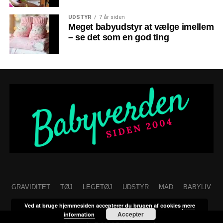
UDSTYR
7 år siden
Meget babyudstyr at vælge imellem
– se det som en god ting
GRAVIDITET
TØJ
LEGETØJ
UDSTYR
MAD
BABYLIV
Ved at bruge hjemmesiden accepterer du brugen af cookies
mere
Accepter
information