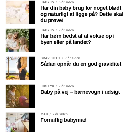
BABYLIV
5 år siden
Har din baby brug for noget blødt
og naturligt at ligge på? Dette skal
du prøve!
BABYLIV
7 år siden
Har børn bedst af at vokse op i
byen eller på landet?
GRAVIDITET
7 år siden
Sådan opnår du en god graviditet
UDSTYR
7 år siden
Baby på vej – barnevogn i udsigt
MAD
7 år siden
Fornuftig babymad