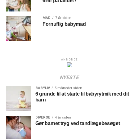
eller på landet?
MAD
7 år siden
Fornuftig babymad
ANNONCE
NYESTE
BABYLIV
5 måneder siden
6 grunde til at starte til babyrytmik med dit
barn
DIVERSE
4 år siden
Gør barnet tryg ved tandlægebesøget