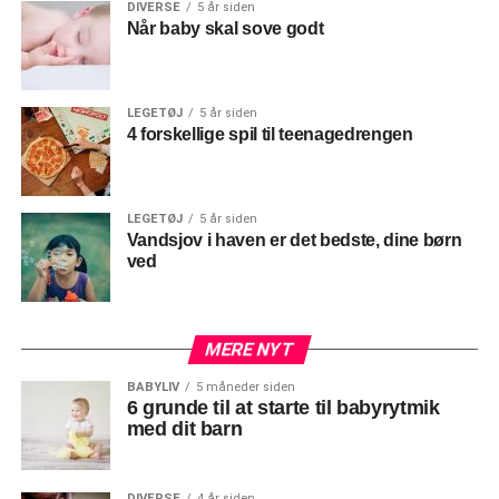
DIVERSE
5 år siden
Når baby skal sove godt
LEGETØJ
5 år siden
4 forskellige spil til teenagedrengen
LEGETØJ
5 år siden
Vandsjov i haven er det bedste, dine børn
ved
MERE NYT
BABYLIV
5 måneder siden
6 grunde til at starte til babyrytmik
med dit barn
DIVERSE
4 år siden