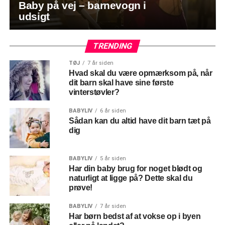
Baby på vej – barnevogn i
udsigt
TRENDING
TØJ
7 år siden
Hvad skal du være opmærksom på, når
dit barn skal have sine første
vinterstøvler?
BABYLIV
6 år siden
Sådan kan du altid have dit barn tæt på
dig
BABYLIV
5 år siden
Har din baby brug for noget blødt og
naturligt at ligge på? Dette skal du
prøve!
BABYLIV
7 år siden
Har børn bedst af at vokse op i byen