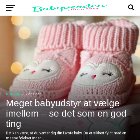
UDSTYR
7 år siden
Meget babyudstyr at vælge
imellem – se det som en god
ting
Det kan være, at du venter dig din første baby. Du er sikkert fyldt med en
masse følelser inden i,...