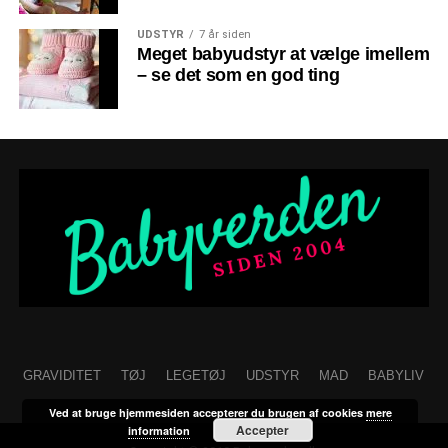
UDSTYR
7 år siden
Meget babyudstyr at vælge imellem
– se det som en god ting
GRAVIDITET
TØJ
LEGETØJ
UDSTYR
MAD
BABYLIV
Ved at bruge hjemmesiden accepterer du brugen af cookies
mere
Accepter
information