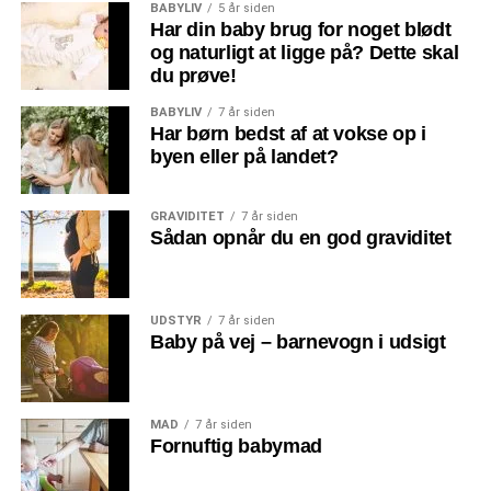
BABYLIV
5 år siden
Har din baby brug for noget blødt
og naturligt at ligge på? Dette skal
du prøve!
BABYLIV
7 år siden
Har børn bedst af at vokse op i
byen eller på landet?
GRAVIDITET
7 år siden
Sådan opnår du en god graviditet
UDSTYR
7 år siden
Baby på vej – barnevogn i udsigt
MAD
7 år siden
Fornuftig babymad