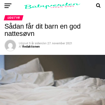
UDSTYR
Sådan får dit barn en god
nattesøvn
Udgivet
5 år siden
den
27. november 2021
Af
Redaktionen