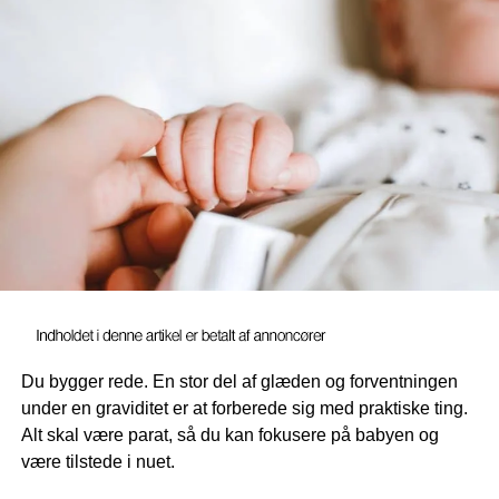
Bambus er godt for miljøet og
dit barn
Når man har et barn, så ønsker man selvfølgelig at passe
på den verden som vi lever i, for at barnet får et godt sted
at leve i fremtiden. Som du sikkert ved, så er
bomuldsproduktionen en af de største miljøsyndere i
Du bygger rede. En stor del af glæden og forventningen
moderne tid. Bomuldsproduktion kræver meget store
under en graviditet er at forberede sig med praktiske ting.
mængder vand, så hvis du vil nedsætte dit forbrug af
Alt skal være parat, så du kan fokusere på babyen og
ressourcer, så kan du vælge at købe bambussengetøj i
være tilstede i nuet.
stedet for varer som er lavet af bomuld. Køb
det bedste