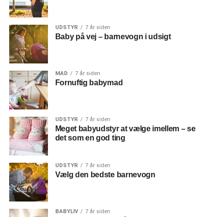
UDSTYR
7 år siden
Baby på vej – barnevogn i udsigt
MAD
7 år siden
Fornuftig babymad
UDSTYR
7 år siden
Meget babyudstyr at vælge imellem – se
det som en god ting
UDSTYR
7 år siden
Vælg den bedste barnevogn
BABYLIV
7 år siden