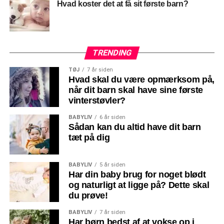
Hvad koster det at få sit første barn?
TRENDING
TØJ
7 år siden
Hvad skal du være opmærksom på,
når dit barn skal have sine første
vinterstøvler?
BABYLIV
6 år siden
Sådan kan du altid have dit barn
tæt på dig
BABYLIV
5 år siden
Har din baby brug for noget blødt
og naturligt at ligge på? Dette skal
du prøve!
BABYLIV
7 år siden
Har børn bedst af at vokse op i