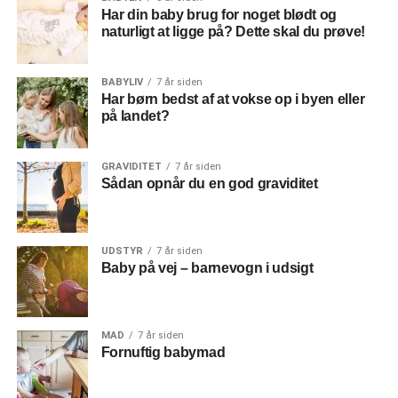
Har din baby brug for noget blødt og
naturligt at ligge på? Dette skal du prøve!
BABYLIV
7 år siden
Har børn bedst af at vokse op i byen eller
på landet?
GRAVIDITET
7 år siden
Sådan opnår du en god graviditet
UDSTYR
7 år siden
Baby på vej – barnevogn i udsigt
MAD
7 år siden
Fornuftig babymad