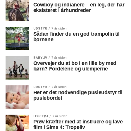
Cowboy og indianere – en leg, der har
eksisteret i århundreder
UDSTYR
7 år siden
Sådan finder du en god trampolin til
børnene
BABYLIV
7 år siden
Overvejer du at bo i en lille by med
børn? Fordelene og ulemperne
UDSTYR
7 år siden
Her er det nødvendige pusleudstyr til
puslebordet
LEGETØJ
7 år siden
Prøv kræfter med at instruere og lave
film i Sims 4: Tropeliv