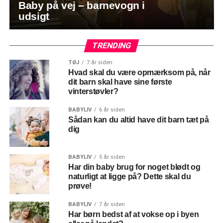
Baby på vej – barnevogn i
udsigt
TRENDING
TØJ
7 år siden
Hvad skal du være opmærksom på, når
dit barn skal have sine første
vinterstøvler?
BABYLIV
6 år siden
Sådan kan du altid have dit barn tæt på
dig
BABYLIV
5 år siden
Har din baby brug for noget blødt og
naturligt at ligge på? Dette skal du
prøve!
BABYLIV
7 år siden
Har børn bedst af at vokse op i byen