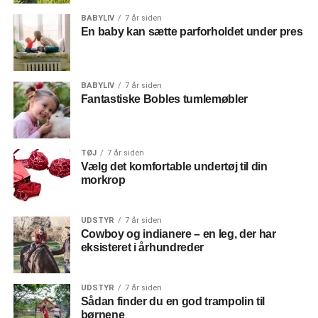
BABYLIV
7 år siden
En baby kan sætte parforholdet under pres
BABYLIV
7 år siden
Fantastiske Bobles tumlemøbler
TØJ
7 år siden
Vælg det komfortable undertøj til din
morkrop
UDSTYR
7 år siden
Cowboy og indianere – en leg, der har
eksisteret i århundreder
UDSTYR
7 år siden
Sådan finder du en god trampolin til
børnene