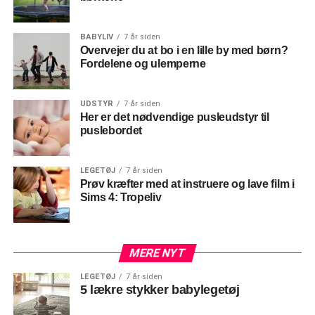
BABYLIV
7 år siden
Overvejer du at bo i en lille by med børn?
Fordelene og ulemperne
UDSTYR
7 år siden
Her er det nødvendige pusleudstyr til
puslebordet
LEGETØJ
7 år siden
Prøv kræfter med at instruere og lave film i
Sims 4: Tropeliv
MERE NYT
LEGETØJ
7 år siden
5 lækre stykker babylegetøj