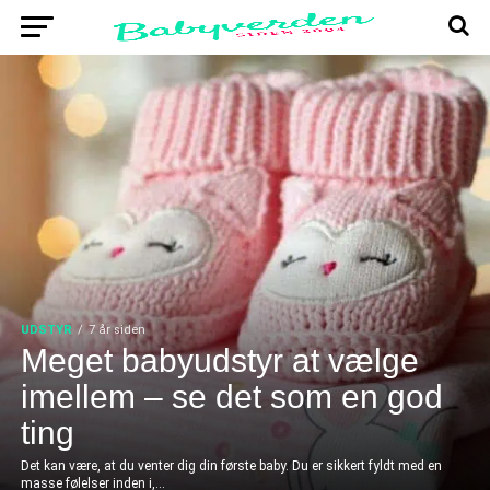
UDSTYR
7 år siden
Meget babyudstyr at vælge
imellem – se det som en god
ting
Det kan være, at du venter dig din første baby. Du er sikkert fyldt med en
masse følelser inden i,...