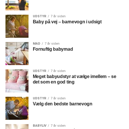
UDSTYR
7 år siden
Baby på vej – barnevogn i udsigt
MAD
7 år siden
Fornuftig babymad
UDSTYR
7 år siden
Meget babyudstyr at vælge imellem – se
det som en god ting
UDSTYR
7 år siden
Vælg den bedste barnevogn
BABYLIV
7 år siden