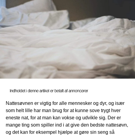
figurer. Mens nogle børn vil være sherif, vil andre være
enten røver eller cowboy.
Westernlege kan foregå både indenfor og udendørs. Med
den rette udklædning kan dit barn udfolde sin
forestillingsevne og indgå i samspil med andre børn, som
deler samme interesse for den velkendte cowboy og
indianer leg.
Til piger finder du seje cowgirl kostumer, og til drengene
kan du finde sherif og forskellige cowboy udklædninger.
Indianerkostumer til dreng og
pige
Nattesøvnen er vigtig for alle mennesker og dyr, og især
som helt lille har man brug for at kunne sove trygt hver
I bedste Western stil foregår rollelegene mellem det gode
eneste nat, for at man kan vokse og udvikle sig. Der er
og det gode. Der tages indianerpiger til fange, der dystes
mange ting som spiller ind i at give den bedste nattesøvn,
mellem en cowboy og en sherif, og der rides gennem
og det kan for eksempel hjælpe at gøre sin seng så