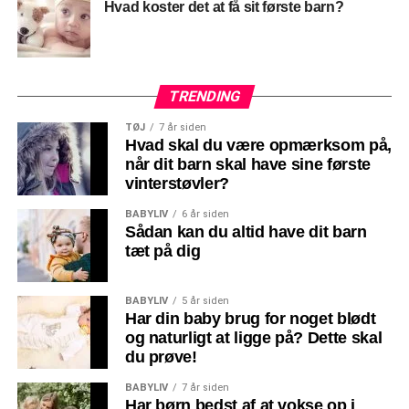
Hvad koster det at få sit første barn?
TRENDING
TØJ
7 år siden
Hvad skal du være opmærksom på,
når dit barn skal have sine første
vinterstøvler?
BABYLIV
6 år siden
Sådan kan du altid have dit barn
tæt på dig
BABYLIV
5 år siden
Har din baby brug for noget blødt
og naturligt at ligge på? Dette skal
du prøve!
BABYLIV
7 år siden
Har børn bedst af at vokse op i