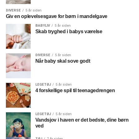
efterligne sine kære i sine lege. Det er nemlig en stor del
DIVERSE
5 år siden
af det at udvikle sociale kompetencer og
Giv en oplevelsesgave for børn i mandelgave
rolleopmærksomhed. Den slags kan du hjælpe på vej ved
BABYLIV
5 år siden
at lege med eller i hvert fald sætte løse rammer for deres
Skab tryghed i babys værelse
leg. Som oftest er det mere end nok bare at lege med, hvis
de selv henvender sig til dig. Du kan dog også sætte
rammen for deres leg ved at give dem spændende legetøj
DIVERSE
5 år siden
såsom et legekøkken eller plastikværktøj.
Når baby skal sove godt
LEGETØJ
5 år siden
4 forskellige spil til teenagedrengen
LEGETØJ
5 år siden
Vandsjov i haven er det bedste, dine børn
ved
TØJ
7 år siden