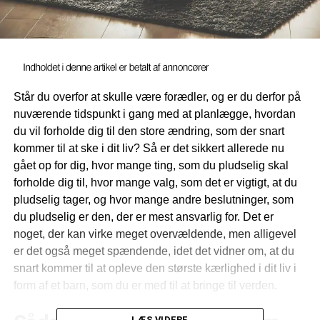
Står du overfor at skulle være forædler, og er du derfor på
nuværende tidspunkt i gang med at planlægge, hvordan
du vil forholde dig til den store ændring, som der snart
kommer til at ske i dit liv? Så er det sikkert allerede nu
gået op for dig, hvor mange ting, som du pludselig skal
forholde dig til, hvor mange valg, som det er vigtigt, at du
pludselig tager, og hvor mange andre beslutninger, som
du pludselig er den, der er mest ansvarlig for. Det er
noget, der kan virke meget overvældende, men alligevel
er det også meget spændende, idet det vidner om, at du
snart kommer til at opleve den største kærlighed i dit liv i
form af et barn, som du er med til at bringe til verden.
LÆS VIDERE