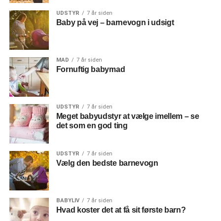
UDSTYR
7 år siden
Baby på vej – barnevogn i udsigt
MAD
7 år siden
Fornuftig babymad
UDSTYR
7 år siden
Meget babyudstyr at vælge imellem – se
det som en god ting
UDSTYR
7 år siden
Vælg den bedste barnevogn
BABYLIV
7 år siden
Hvad koster det at få sit første barn?