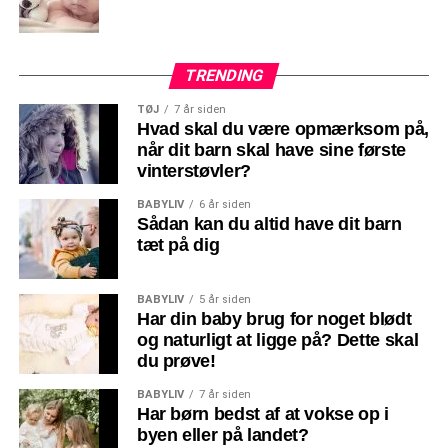
TRENDING
TØJ
7 år siden
Hvad skal du være opmærksom på,
når dit barn skal have sine første
vinterstøvler?
BABYLIV
6 år siden
Sådan kan du altid have dit barn
tæt på dig
BABYLIV
5 år siden
Har din baby brug for noget blødt
og naturligt at ligge på? Dette skal
du prøve!
BABYLIV
7 år siden
Har børn bedst af at vokse op i
byen eller på landet?