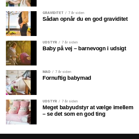
GRAVIDITET
7 år siden
Sådan opnår du en god graviditet
UDSTYR
7 år siden
Baby på vej – barnevogn i udsigt
MAD
7 år siden
Fornuftig babymad
UDSTYR
7 år siden
Meget babyudstyr at vælge imellem
– se det som en god ting