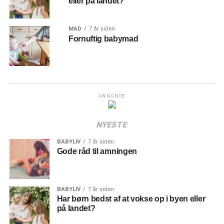
eller på landet?
MAD
7 år siden
Fornuftig babymad
ANNONCE
NYESTE
BABYLIV
7 år siden
Gode råd til amningen
BABYLIV
7 år siden
Har børn bedst af at vokse op i byen eller
på landet?