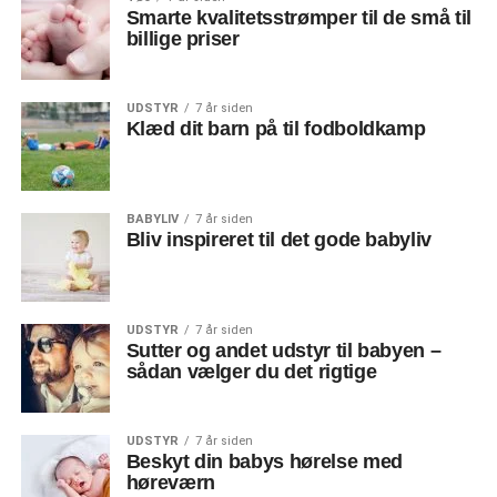
Smarte kvalitetsstrømper til de små til
billige priser
UDSTYR
7 år siden
Klæd dit barn på til fodboldkamp
BABYLIV
7 år siden
Bliv inspireret til det gode babyliv
UDSTYR
7 år siden
Sutter og andet udstyr til babyen –
sådan vælger du det rigtige
UDSTYR
7 år siden
Beskyt din babys hørelse med
høreværn