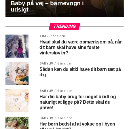
Baby på vej – barnevogn i
udsigt
TRENDING
TØJ
7 år siden
Hvad skal du være opmærksom på, når
dit barn skal have sine første
vinterstøvler?
BABYLIV
6 år siden
Sådan kan du altid have dit barn tæt på
dig
BABYLIV
5 år siden
Har din baby brug for noget blødt og
naturligt at ligge på? Dette skal du
prøve!
BABYLIV
7 år siden
Har børn bedst af at vokse op i byen