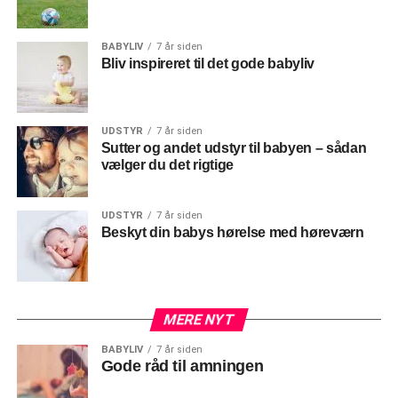
BABYLIV
7 år siden
Bliv inspireret til det gode babyliv
UDSTYR
7 år siden
Sutter og andet udstyr til babyen – sådan
vælger du det rigtige
UDSTYR
7 år siden
Beskyt din babys hørelse med høreværn
MERE NYT
BABYLIV
7 år siden
Gode råd til amningen