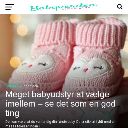
UDSTYR
7 år siden
Meget babyudstyr at vælge
imellem – se det som en god
ting
Det kan være, at du venter dig din første baby. Du er sikkert fyldt med en
masse følelser inden i,...