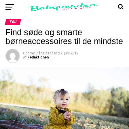
TØJ
Find søde og smarte
børneaccessoires til de mindste
Udgivet
7 år siden
den
27. juni 2019
Af
Redaktionen