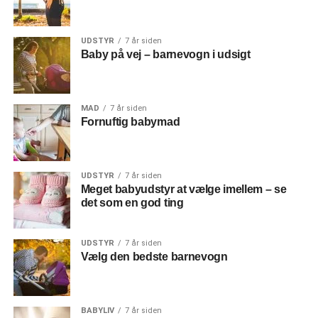
UDSTYR
7 år siden
Baby på vej – barnevogn i udsigt
MAD
7 år siden
Fornuftig babymad
UDSTYR
7 år siden
Meget babyudstyr at vælge imellem – se
det som en god ting
UDSTYR
7 år siden
Vælg den bedste barnevogn
BABYLIV
7 år siden