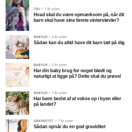
ud. Uanset hvad, kan du være sikker på din datter vil blive
glad for det. Det behøver ikke være dyrt, du kan sagtens
TØJ
7 år siden
Hvad skal du være opmærksom på, når dit
købe en masse smukke
smykker
til en god pris.
barn skal have sine første vinterstøvler?
BABYLIV
6 år siden
Sådan kan du altid have dit barn tæt på dig
BABYLIV
5 år siden
Har din baby brug for noget blødt og
naturligt at ligge på? Dette skal du prøve!
BABYLIV
7 år siden
Har børn bedst af at vokse op i byen eller
på landet?
GRAVIDITET
7 år siden
Sådan opnår du en god graviditet