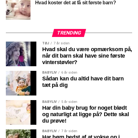
Hvad koster det at få sit første barn?
TRENDING
TØJ
7 år siden
Hvad skal du være opmærksom på,
når dit barn skal have sine første
vinterstøvler?
BABYLIV
6 år siden
Sådan kan du altid have dit barn
tæt på dig
BABYLIV
5 år siden
Har din baby brug for noget blødt
og naturligt at ligge på? Dette skal
du prøve!
BABYLIV
7 år siden
Har børn bedst af at vokse op i