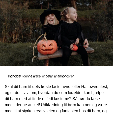
ikke gå ned på kvalitet.
Hue og halse disse
Huen er en nødvendighed til den danske vinter. En rigtig
god hue er lavet med uld, og så er der vindbeskyttelse på
siderne. Det betyder, at vinden ikke bare suser direkte
igennem og gør ørene kolde. Man kan vælge den
samlede løsning, hvor huen er en såkaldt elefanthue, der
går ned og varmer halsen også, eller man kan købe en
separat hue, der kun dække til ørene.
Hvis man vælger huen uden varme til halsen, så bør man
enten anskaffe et halstørklæde eller en halse disse, som
kan holde halsen varm. Bemærk dog, at halstørklæder er
Skal dit barn til dets første fastelavns- eller Halloweenfest,
bandlyste i de flere institutioner, da de forbindes med en
og er du i tvivl om, hvordan du som forælder kan hjælpe
kvælningsfare, hvis personalet er uopmærksomme i et
dit barn med at finde et fedt kostume? Så bør du læse
øjeblik.
med i denne artikel! Udklædning til børn kan nemlig være
med til at styrke kreativiteten og fantasien hos dit barn, og