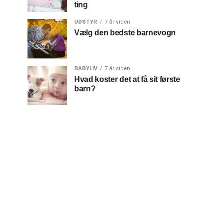
ting
UDSTYR
7 år siden
Vælg den bedste barnevogn
BABYLIV
7 år siden
Hvad koster det at få sit første
barn?