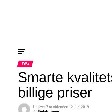
TØJ
Smarte kvalitet
billige priser
Udgivet
7 år siden
den
12. juni 2019
Af
Redaktionen