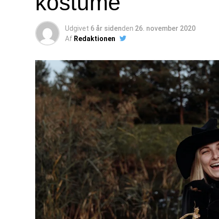
kostume
Udgivet
6 år siden
den
26. november 2020
Af
Redaktionen