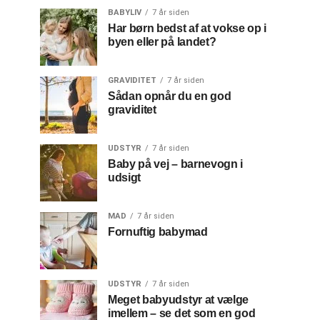
BABYLIV
7 år siden
Har børn bedst af at vokse op i
byen eller på landet?
GRAVIDITET
7 år siden
Sådan opnår du en god
graviditet
UDSTYR
7 år siden
Baby på vej – barnevogn i
udsigt
MAD
7 år siden
Fornuftig babymad
UDSTYR
7 år siden
Meget babyudstyr at vælge
imellem – se det som en god