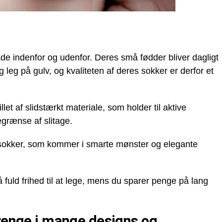
de indenfor og udenfor. Deres små fødder bliver dagligt
 og leg på gulv, og kvaliteten af deres sokker er derfor et
let af slidstærkt materiale, som holder til aktive
egrænse af slitage.
etssokker, som kommer i smarte mønster og elegante
fuld frihed til at lege, mens du sparer penge på lang
drenge i mange designs og