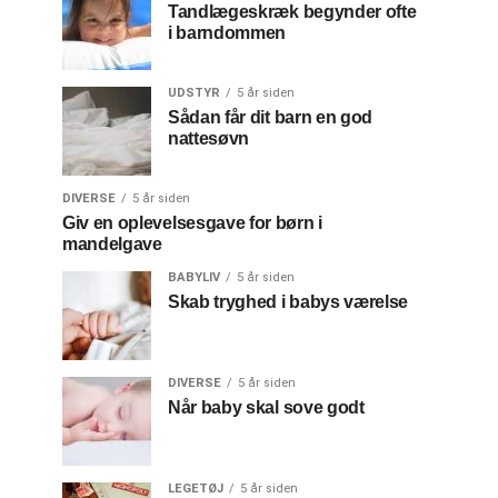
Tandlægeskræk begynder ofte
i barndommen
UDSTYR
5 år siden
Sådan får dit barn en god
nattesøvn
DIVERSE
5 år siden
Giv en oplevelsesgave for børn i
mandelgave
BABYLIV
5 år siden
Skab tryghed i babys værelse
DIVERSE
5 år siden
Når baby skal sove godt
LEGETØJ
5 år siden