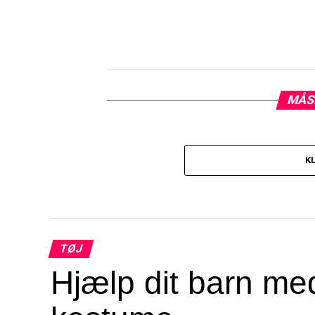
MÅS
K
TØJ
Hjælp dit barn med