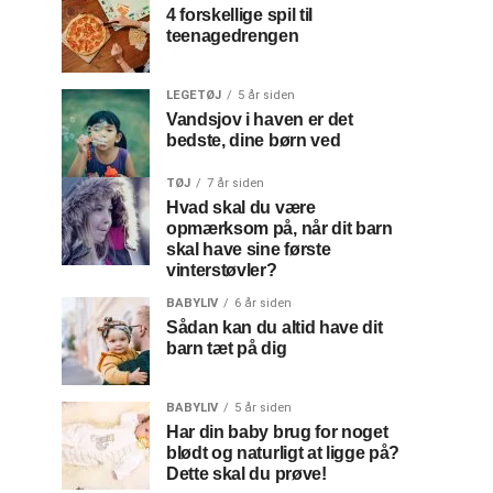
4 forskellige spil til
teenagedrengen
LEGETØJ
5 år siden
Vandsjov i haven er det
bedste, dine børn ved
TØJ
7 år siden
Hvad skal du være
opmærksom på, når dit barn
skal have sine første
vinterstøvler?
BABYLIV
6 år siden
Sådan kan du altid have dit
barn tæt på dig
BABYLIV
5 år siden
Har din baby brug for noget
blødt og naturligt at ligge på?
Dette skal du prøve!