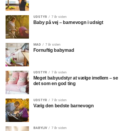
UDSTYR
7 år siden
Baby på vej – barnevogn i udsigt
MAD
7 år siden
Fornuftig babymad
UDSTYR
7 år siden
Meget babyudstyr at vælge imellem – se
det som en god ting
UDSTYR
7 år siden
Vælg den bedste barnevogn
BABYLIV
7 år siden