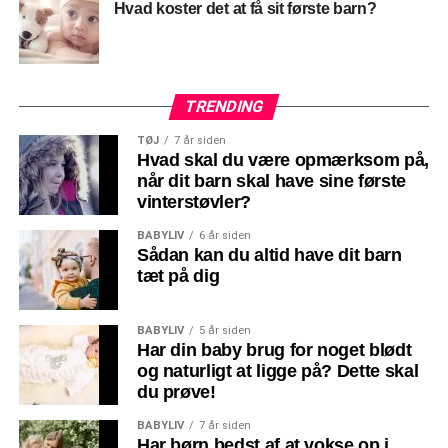
Hvad koster det at få sit første barn?
TRENDING
TØJ
7 år siden
Hvad skal du være opmærksom på,
når dit barn skal have sine første
vinterstøvler?
BABYLIV
6 år siden
Sådan kan du altid have dit barn
tæt på dig
BABYLIV
5 år siden
Har din baby brug for noget blødt
og naturligt at ligge på? Dette skal
du prøve!
BABYLIV
7 år siden
Har børn bedst af at vokse op i