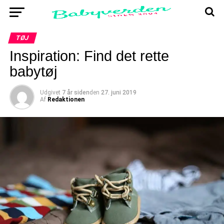
TØJ
Inspiration: Find det rette
babytøj
Udgivet
7 år siden
den
27. juni 2019
Af
Redaktionen