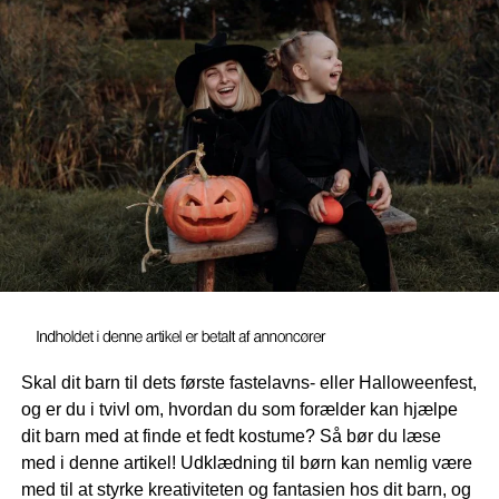
jeres baby, er simpelthen ved at prøve sig frem i starten.
Nogle gange kan man også søge inspiration fra andre
forældre erfaringer på nettet emd hensyn til pasform af de
mange mærker.
Babytøj af høj kvalitet
Det er vigtigt at kvaliteten i stoffet er god. Baby har en
meget sart hud, der meget nemt kan blive rød og irriteret.
Gå derfor efter blødt tøj, hvor der ikke er vildt markerede
sømme, der kan genere. Samtidig skal stoffet være
lækkert og åndbart.
Økologisk babytøj
Skal dit barn til dets første fastelavns- eller Halloweenfest,
Der er af gode grunde meget fokus på allergi og miljø. Er
og er du i tvivl om, hvordan du som forælder kan hjælpe
du selv allergiker eller vil du bare skåne dit barn mod
dit barn med at finde et fedt kostume? Så bør du læse
unødige kemikalier, så kan det være en idé at gå efter
med i denne artikel! Udklædning til børn kan nemlig være
økologisk babytøj. Der findes flere mærker, der
med til at styrke kreativiteten og fantasien hos dit barn, og