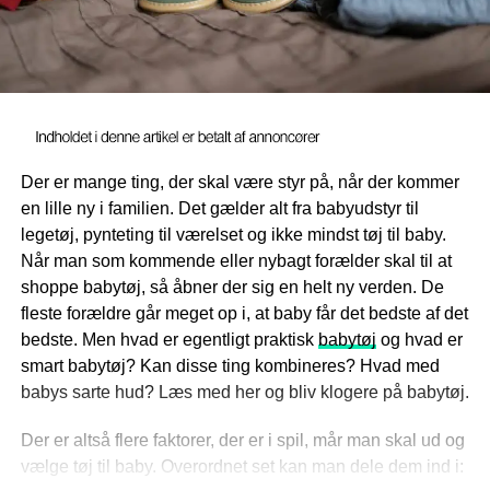
Der er mange ting, der skal være styr på, når der kommer
en lille ny i familien. Det gælder alt fra babyudstyr til
legetøj, pynteting til værelset og ikke mindst tøj til baby.
Når man som kommende eller nybagt forælder skal til at
shoppe babytøj, så åbner der sig en helt ny verden. De
fleste forældre går meget op i, at baby får det bedste af det
bedste. Men hvad er egentligt praktisk
babytøj
og hvad er
smart babytøj? Kan disse ting kombineres? Hvad med
babys sarte hud? Læs med her og bliv klogere på babytøj.
Der er altså flere faktorer, der er i spil, mår man skal ud og
vælge tøj til baby. Overordnet set kan man dele dem ind i: