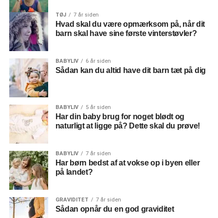
ud. Uanset hvad, kan du være sikker på din datter vil blive
glad for det. Det behøver ikke være dyrt, du kan sagtens
TØJ
7 år siden
Hvad skal du være opmærksom på, når dit
købe en masse smukke
smykker
til en god pris.
barn skal have sine første vinterstøvler?
BABYLIV
6 år siden
Sådan kan du altid have dit barn tæt på dig
BABYLIV
5 år siden
Har din baby brug for noget blødt og
naturligt at ligge på? Dette skal du prøve!
BABYLIV
7 år siden
Har børn bedst af at vokse op i byen eller
på landet?
GRAVIDITET
7 år siden
Sådan opnår du en god graviditet