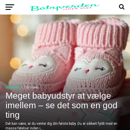
UDSTYR
7 år siden
Meget babyudstyr at vælge
imellem – se det som en god
ting
Det kan være, at du venter dig din første baby. Du er sikkert fyldt med en
masse følelser inden i,...