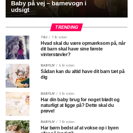
Baby på vej – barnevogn i
udsigt
TRENDING
TØJ
7 år siden
Hvad skal du være opmærksom på, når
dit barn skal have sine første
vinterstøvler?
BABYLIV
6 år siden
Sådan kan du altid have dit barn tæt på
dig
BABYLIV
5 år siden
Har din baby brug for noget blødt og
naturligt at ligge på? Dette skal du
prøve!
BABYLIV
7 år siden
Har børn bedst af at vokse op i byen