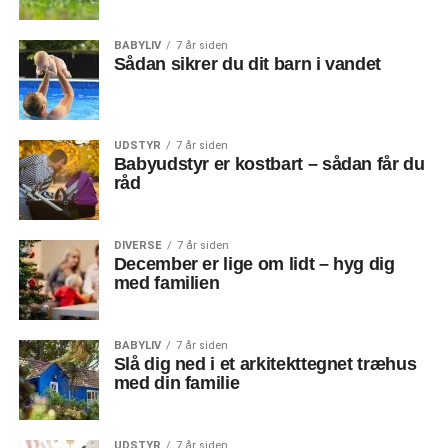
BABYLIV
7 år siden
Sådan sikrer du dit barn i vandet
UDSTYR
7 år siden
Babyudstyr er kostbart – sådan får du
råd
DIVERSE
7 år siden
December er lige om lidt – hyg dig
med familien
BABYLIV
7 år siden
Slå dig ned i et arkitekttegnet træhus
med din familie
UDSTYR
7 år siden