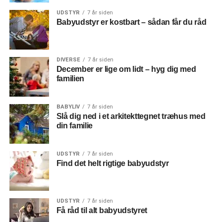
UDSTYR
7 år siden
Babyudstyr er kostbart – sådan får du råd
DIVERSE
7 år siden
December er lige om lidt – hyg dig med
familien
BABYLIV
7 år siden
Slå dig ned i et arkitekttegnet træhus med
din familie
UDSTYR
7 år siden
Find det helt rigtige babyudstyr
UDSTYR
7 år siden
Få råd til alt babyudstyret