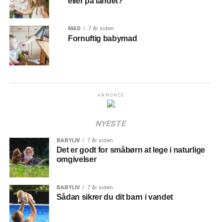
eller på landet?
MAD
7 år siden
Fornuftig babymad
ANNONCE
NYESTE
BABYLIV
7 år siden
Det er godt for småbørn at lege i naturlige
omgivelser
BABYLIV
7 år siden
Sådan sikrer du dit barn i vandet