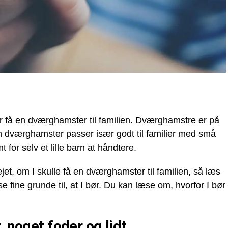
ør få en dværghamster til familien. Dværghamstre er på
 dværghamster passer især godt til familier med små
t for selv et lille barn at håndtere.
et, om I skulle få en dværghamster til familien, så læs
 fine grunde til, at I bør. Du kan læse om, hvorfor I bør
, noget foder og lidt