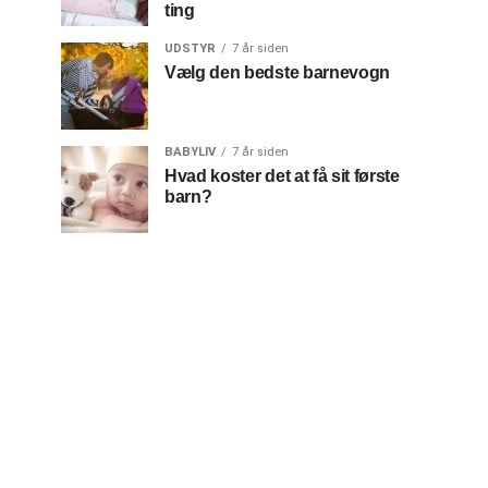
ting
UDSTYR
7 år siden
Vælg den bedste barnevogn
BABYLIV
7 år siden
Hvad koster det at få sit første
barn?