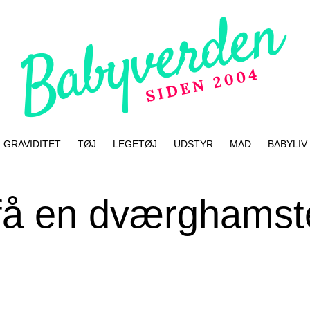
GRAVIDITET
TØJ
LEGETØJ
UDSTYR
MAD
BABYLIV
få en dværghamster