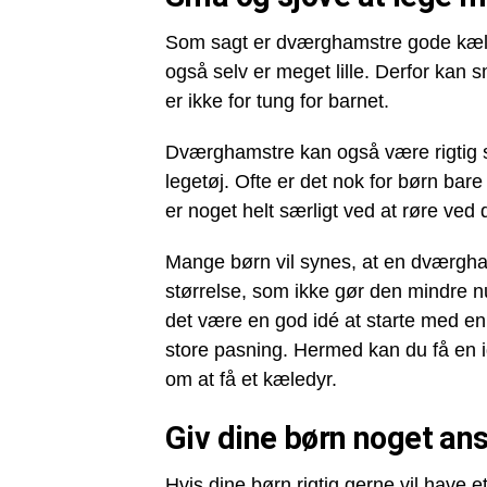
Som sagt er dværghamstre gode kæle
også selv er meget lille. Derfor ka
er ikke for tung for barnet.
Dværghamstre kan også være rigtig s
legetøj. Ofte er det nok for børn ba
er noget helt særligt ved at røre ved 
Mange børn vil synes, at en dværghams
størrelse, som ikke gør den mindre nut
det være en god idé at starte med e
store pasning. Hermed kan du få en 
om at få et kæledyr.
Giv dine børn noget an
Hvis dine børn rigtig gerne vil have 