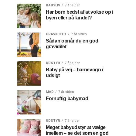
BABYLIV
7 år siden
Har børn bedst af at vokse op i
byen eller på landet?
GRAVIDITET
7 år siden
Sådan opnår du en god
graviditet
UDSTYR
7 år siden
Baby på vej – barnevogn i
udsigt
MAD
7 år siden
Fornuftig babymad
UDSTYR
7 år siden
Meget babyudstyr at vælge
imellem – se det som en god