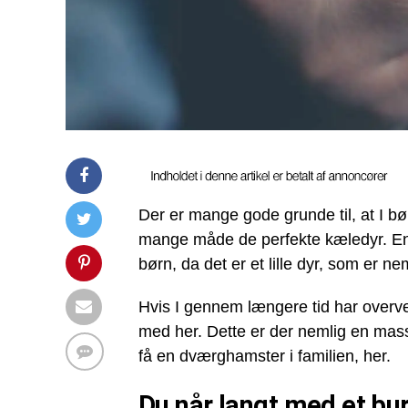
Der er mange gode grunde til, at I b
mange måde de perfekte kæledyr. En
børn, da det er et lille dyr, som er nem
Hvis I gennem længere tid har overvej
med her. Dette er der nemlig en masse
få en dværghamster i familien, her.
Du når langt med et bur