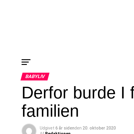
BABYLIV
Derfor burde I 
familien
Udgivet
6 år siden
den
20. oktober 2020
Af
Redaktionen