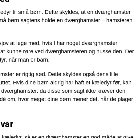
dyr til små børn. Dette skyldes, at en dværghamster
n små børn sagtens holde en dværghamster – hamsteren
jov at lege med, hvis I har noget dværghamster
re at kunne røre ved dværghamsteren og nusse den. Der
dyr, når man er barn.
ter er rigtig sød. Dette skyldes også dens lille
tet. Hvis dine børn aldrig har haft et kæledyr før, kan
n dværghamster, da disse som sagt ikke kræver den
idé om, hvor meget dine børn mener det, når de plager
svar
et kæledyr, så er en
dværghamster
en god måde at give