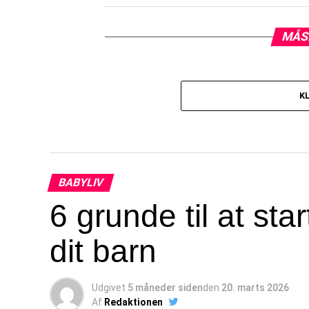
MÅS
K
BABYLIV
6 grunde til at sta
dit barn
Udgivet
5 måneder siden
den
20. marts 2026
Af
Redaktionen