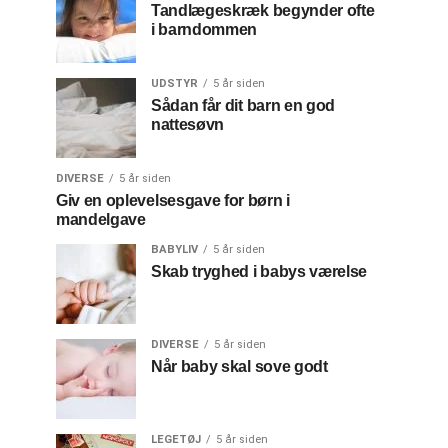
Tandlægeskræk begynder ofte
i barndommen
UDSTYR
5 år siden
Sådan får dit barn en god
nattesøvn
DIVERSE
5 år siden
Giv en oplevelsesgave for børn i
mandelgave
BABYLIV
5 år siden
Skab tryghed i babys værelse
DIVERSE
5 år siden
Når baby skal sove godt
LEGETØJ
5 år siden