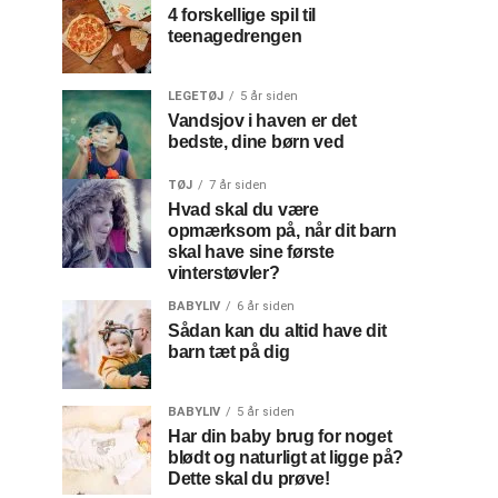
4 forskellige spil til
teenagedrengen
LEGETØJ
5 år siden
Vandsjov i haven er det
bedste, dine børn ved
TØJ
7 år siden
Hvad skal du være
opmærksom på, når dit barn
skal have sine første
vinterstøvler?
BABYLIV
6 år siden
Sådan kan du altid have dit
barn tæt på dig
BABYLIV
5 år siden
Har din baby brug for noget
blødt og naturligt at ligge på?
Dette skal du prøve!