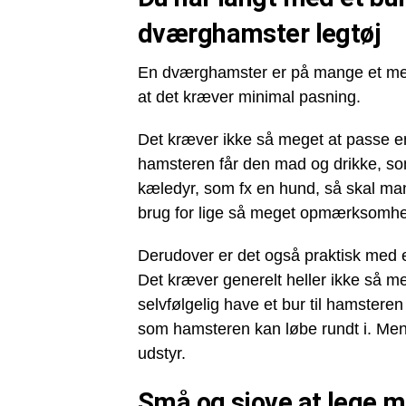
dværghamster legtøj
En dværghamster er på mange et mege
at det kræver minimal pasning.
Det kræver ikke så meget at passe en
hamsteren får den mad og drikke, som
kæledyr, som fx en hund, så skal man
brug for lige så meget opmærksomh
Derudover er det også praktisk med e
Det kræver generelt heller ikke så m
selvfølgelig have et bur til hamstere
som hamsteren kan løbe rundt i. Me
udstyr.
Små og sjove at lege 