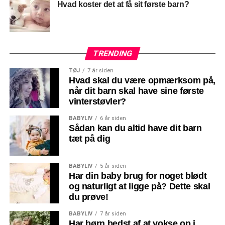
Hvad koster det at få sit første barn?
TRENDING
TØJ
7 år siden
Hvad skal du være opmærksom på,
når dit barn skal have sine første
vinterstøvler?
BABYLIV
6 år siden
Sådan kan du altid have dit barn
tæt på dig
BABYLIV
5 år siden
Har din baby brug for noget blødt
og naturligt at ligge på? Dette skal
du prøve!
BABYLIV
7 år siden
Har børn bedst af at vokse op i