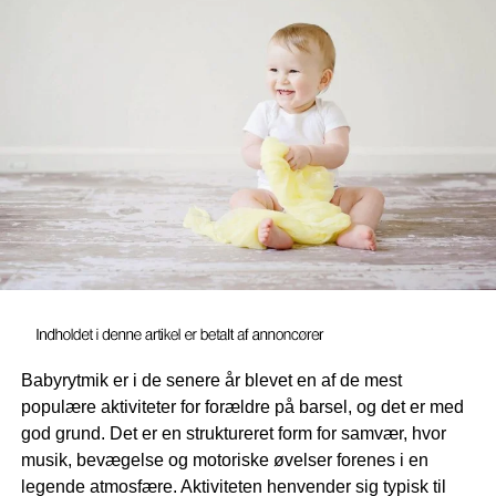
med omtanke
Har man børn og planer om at få en hund, bør man vælge
race med omtanke, hvis man gerne vil benytte hunden
som et led i børnenes opdragelse. Skal mindre børn
eksempelvis have en del af ansvaret for at gå ture med
hunden, nytter det ikke noget, at den er for stor og stærk
til, at de kan holde den. På den måde bør man vælge
hunderace med et halvt øje på, hvordan den pågældende
race vil kunne håndteres af børnene. Ved at tage hensyn
til hele familien, når man vælger hunderace, vil man dels
sikre et generelt mere harmonisk familieliv med den
pelsede nyankomne, men man vil samtidig kunne
optimere sine børns læring.
Babyrytmik er i de senere år blevet en af de mest
populære aktiviteter for forældre på barsel, og det er med
Livslang læring
god grund. Det er en struktureret form for samvær, hvor
musik, bevægelse og motoriske øvelser forenes i en
Børn vil uden tvivl komme til at nyde rigtig godt af den
legende atmosfære. Aktiviteten henvender sig typisk til