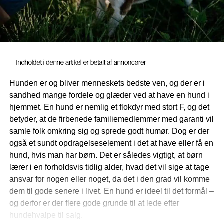
Hunden er og bliver menneskets bedste ven, og der er i
sandhed mange fordele og glæder ved at have en hund i
hjemmet. En hund er nemlig et flokdyr med stort F, og det
betyder, at de firbenede familiemedlemmer med garanti vil
samle folk omkring sig og sprede godt humør. Dog er der
også et sundt opdragelseselement i det at have eller få en
hund, hvis man har børn. Det er således vigtigt, at børn
lærer i en forholdsvis tidlig alder, hvad det vil sige at tage
ansvar for nogen eller noget, da det i den grad vil komme
dem til gode senere i livet. En hund er ideel til det formål –
og derfor er der flere gode grunde til at lede efter
hundehvalpe til salg.