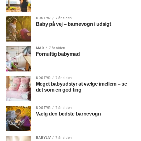
UDSTYR
7 år siden
Baby på vej – barnevogn i udsigt
MAD
7 år siden
Fornuftig babymad
UDSTYR
7 år siden
Meget babyudstyr at vælge imellem – se
det som en god ting
UDSTYR
7 år siden
Vælg den bedste barnevogn
BABYLIV
7 år siden