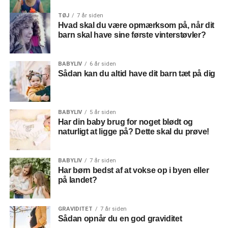
gør det forsigtigt, da skindet er et sårbart materiale. Det
TØJ
7 år siden
kan også være en god idé at vaske det engang imellem.
Hvad skal du være opmærksom på, når dit
Her er det alfa og omega, at man vasker det i hånden – og
barn skal have sine første vinterstøvler?
det er også vigtigt, at man bruger en uldsæbe, der
indeholder lanolin. Hvis du vasker det i vaskemaskinen,
BABYLIV
6 år siden
så er der stor risiko for, at det går i stykker – så det skal du
Sådan kan du altid have dit barn tæt på dig
lade vær med.
BABYLIV
5 år siden
Har din baby brug for noget blødt og
naturligt at ligge på? Dette skal du prøve!
BABYLIV
7 år siden
Har børn bedst af at vokse op i byen eller
på landet?
GRAVIDITET
7 år siden
Sådan opnår du en god graviditet