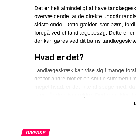
Det er helt almindeligt at have tandlæges
overvældende, at de direkte undgår tandlæ
sidste ende. Dette gælder især børn, fordi 
foregå ved et tandlægebesøg. Dette er en
der kan gøres ved dit barns tandlægeskr
Hvad er det?
Tandlægeskræk kan vise sig i mange forske
det for andre blot er en smule summen i m
meget hvad, er det ikke at spøge med, d
især når de bliver ældre. Derfor gælder de
så de får en god oplevelse ved tandlægen f
Hvordan man undgår det
Da tandlægeskræk kan opleves individuelt
DIVERSE