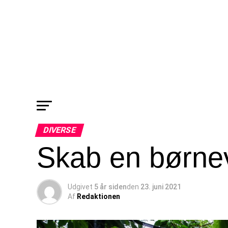
DIVERSE
Skab en børne
Udgivet
5 år siden
den
23. juni 2021
Af
Redaktionen