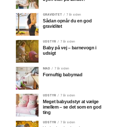
GRAVIDITET
7 år siden
Sådan opnår du en god
graviditet
UDSTYR
7 år siden
Baby på vej – barnevogn i
udsigt
MAD
7 år siden
Fornuftig babymad
UDSTYR
7 år siden
Meget babyudstyr at vælge
imellem – se det som en god
ting
UDSTYR
7 år siden