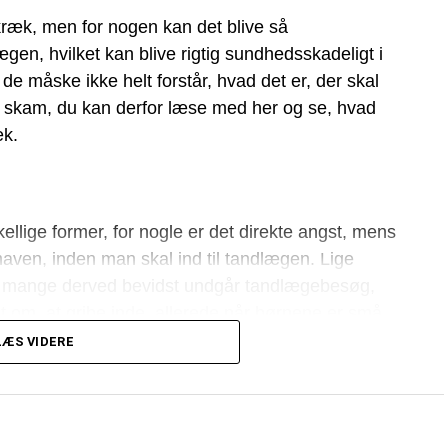
kræk, men for nogen kan det blive så
gen, hvilket kan blive rigtig sundhedsskadeligt i
de måske ikke helt forstår, hvad det er, der skal
 skam, du kan derfor læse med her og se, hvad
æk.
llige former, for nogle er det direkte angst, mens
aven, inden man skal ind til tandlægen. Lige
a mange derved bevidst undgår tandlægebesøg,
t om, at gribe inde, allerede når børnene er små,
ra start af.
LÆS VIDERE
 af børn, er der også forskel på, hvordan man skal