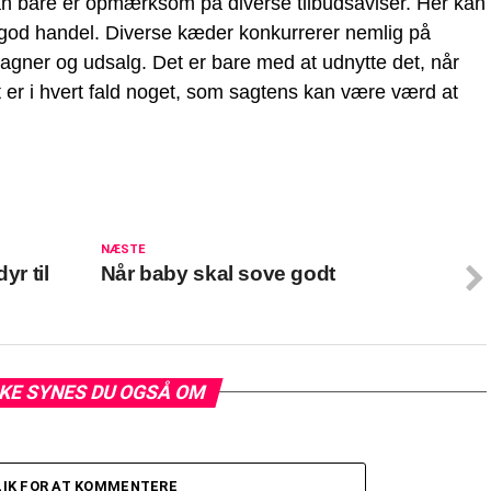
an bare er opmærksom på diverse tilbudsaviser. Her kan
od handel. Diverse kæder konkurrerer nemlig på
agner og udsalg. Det er bare med at udnytte det, når
 er i hvert fald noget, som sagtens kan være værd at
NÆSTE
yr til
Når baby skal sove godt
KE SYNES DU OGSÅ OM
LIK FOR AT KOMMENTERE