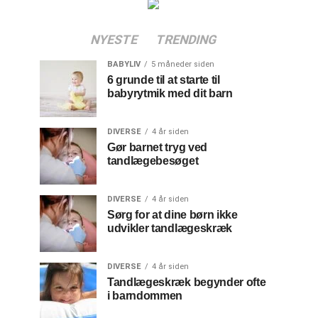
NYESTE
TRENDING
BABYLIV
5 måneder siden
6 grunde til at starte til
babyrytmik med dit barn
DIVERSE
4 år siden
Gør barnet tryg ved
tandlægebesøget
DIVERSE
4 år siden
Sørg for at dine børn ikke
udvikler tandlægeskræk
DIVERSE
4 år siden
Tandlægeskræk begynder ofte
i barndommen