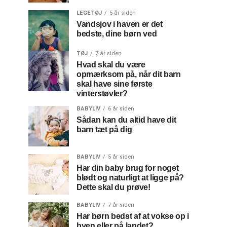
LEGETØJ
5 år siden
Vandsjov i haven er det
bedste, dine børn ved
TØJ
7 år siden
Hvad skal du være
opmærksom på, når dit barn
skal have sine første
vinterstøvler?
BABYLIV
6 år siden
Sådan kan du altid have dit
barn tæt på dig
BABYLIV
5 år siden
Har din baby brug for noget
blødt og naturligt at ligge på?
Dette skal du prøve!
BABYLIV
7 år siden
Har børn bedst af at vokse op i
byen eller på landet?