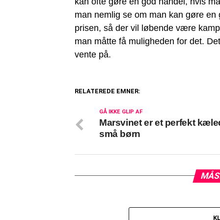
kan ofte gøre en god handel, hvis m
man nemlig se om man kan gøre en g
prisen, så der vil løbende være kamp
man måtte få muligheden for det. Det
vente på.
RELATEREDE EMNER:
GÅ IKKE GLIP AF
Marsvinet er et perfekt kæled
små børn
MÅS
K