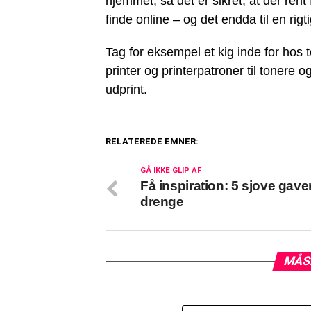
hjemmet, så det er sikret, at der rent
finde online – og det endda til en rigt
Tag for eksempel et kig inde for hos t
printer og printerpatroner til tonere 
udprint.
RELATEREDE EMNER:
GÅ IKKE GLIP AF
Få inspiration: 5 sjove gaver 
drenge
MÅS