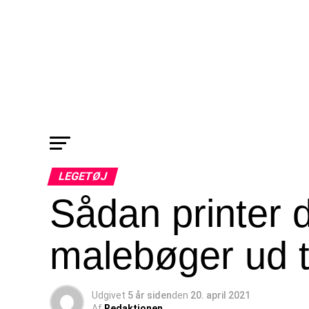
LEGETØJ
Sådan printer 
malebøger ud t
Udgivet
5 år siden
den
20. april 2021
Af
Redaktionen