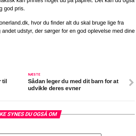
 faktisk kan printes noget ud på papiret. Det kan du også
ig god pris.
onerland.dk, hvor du finder alt du skal bruge lige fra
og andet udstyr, der sørger for en god oplevelse med dine
NÆSTE
til
Sådan leger du med dit barn for at
udvikle deres evner
KE SYNES DU OGSÅ OM