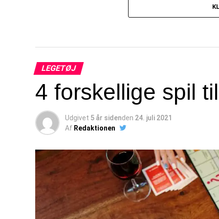
K
LEGETØJ
4 forskellige spil 
Udgivet
5 år siden
den
24. juli 2021
Af
Redaktionen