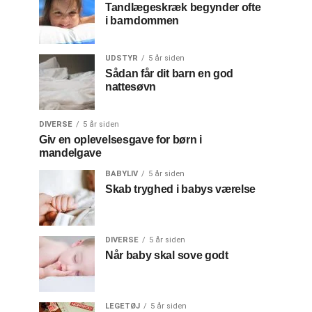
Tandlægeskræk begynder ofte
i barndommen
UDSTYR
5 år siden
Sådan får dit barn en god
nattesøvn
DIVERSE
5 år siden
Giv en oplevelsesgave for børn i
mandelgave
BABYLIV
5 år siden
Skab tryghed i babys værelse
DIVERSE
5 år siden
Når baby skal sove godt
LEGETØJ
5 år siden