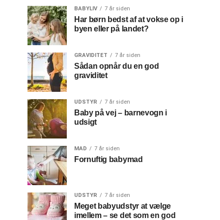
BABYLIV
7 år siden
Har børn bedst af at vokse op i
byen eller på landet?
GRAVIDITET
7 år siden
Sådan opnår du en god
graviditet
UDSTYR
7 år siden
Baby på vej – barnevogn i
udsigt
MAD
7 år siden
Fornuftig babymad
UDSTYR
7 år siden
Meget babyudstyr at vælge
imellem – se det som en god