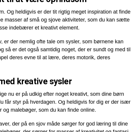
. Og heldigvis er der tit rigtig meget inspiration at finde
de masser af små og sjove aktiviteter, som du kan sætte
se indebærer et kreativt element.
v, er der nemlig ofte tale om sysler, som børnene kan
g så er det også samtidig noget, der er sundt og med til
el deres evne til at lære, deres motorik, deres
 med kreative sysler
ige nu er på udkig efter noget kreativt, som dine børn
 får styr på hverdagen. Og heldigvis for dig er der især
er og malebøger, som du kan finde online.
er, der på en sjov måde sørger for god læring til dine
lebøger, der sørger for masser af kreativitet og fantasi.