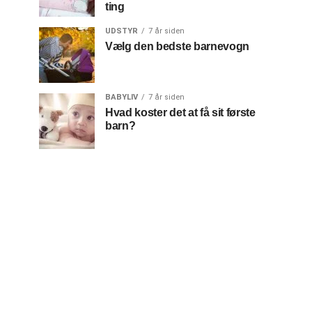
ting
UDSTYR
7 år siden
Vælg den bedste barnevogn
BABYLIV
7 år siden
Hvad koster det at få sit første
barn?