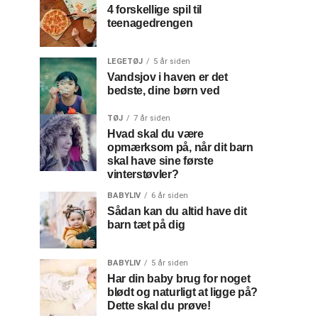
4 forskellige spil til
teenagedrengen
LEGETØJ
5 år siden
Vandsjov i haven er det
bedste, dine børn ved
TØJ
7 år siden
Hvad skal du være
opmærksom på, når dit barn
skal have sine første
vinterstøvler?
BABYLIV
6 år siden
Sådan kan du altid have dit
barn tæt på dig
BABYLIV
5 år siden
Har din baby brug for noget
blødt og naturligt at ligge på?
Dette skal du prøve!