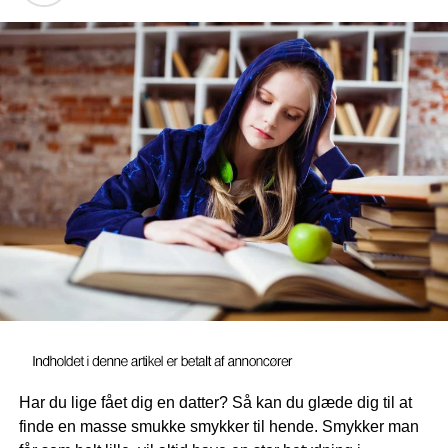
facetter.
andre kammerater, og her kan det være sjovt at mødes og
lege i det fælles univers sammen. Kort sagt kan
Når børn har nissehuer på, vil de komme til at opleve en
udklædning til børn være med til at sætte gang i legen og
form for fællesskab og et sammenhold med de andre
fantasien hos dit barn.
børn. Dette er også en af julens mest fantastiske ting, som
er vigtig at lære børnene. Når børn ser andre, der har en
nissehue på, vil de opleve at være tætte med hinanden,
da de har noget til fælles.
Mange minder følger med
Hvis I giver børnene
nissehuer på til jul
for at øge
julestemning i familien, er det vigtigt, at I får taget en
masse billeder. Det er nemlig noget, som de fleste børn vil
synes, er mægtigt sjovt at se om mange år. Du kan derfor
give dine børn en masse minder, som de sent vil glemme
– eller i hvert fald vil blive husket på, når de ser billederne
Har du lige fået dig en datter? Så kan du glæde dig til at
om mange år. Der er mange måder at sikre, at minderne
finde en masse smukke smykker til hende. Smykker man
bliver hos børnene, men den bedste og mest sikre er nok