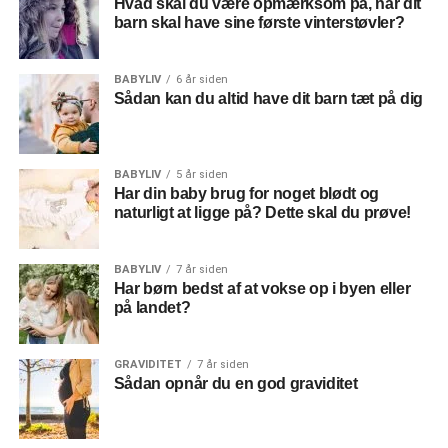
Hvad skal du være opmærksom på, når dit
købe en masse smukke
smykker
til en god pris.
barn skal have sine første vinterstøvler?
BABYLIV
6 år siden
Sådan kan du altid have dit barn tæt på dig
BABYLIV
5 år siden
Har din baby brug for noget blødt og
naturligt at ligge på? Dette skal du prøve!
BABYLIV
7 år siden
Har børn bedst af at vokse op i byen eller
på landet?
GRAVIDITET
7 år siden
Sådan opnår du en god graviditet