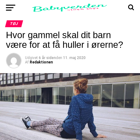
TØJ
Hvor gammel skal dit barn
være for at få huller i ørerne?
Udgivet
6 år siden
den
11. maj 2020
Af
Redaktionen