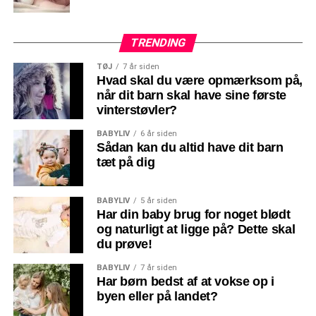
TRENDING
TØJ
7 år siden
Hvad skal du være opmærksom på,
når dit barn skal have sine første
vinterstøvler?
BABYLIV
6 år siden
Sådan kan du altid have dit barn
tæt på dig
BABYLIV
5 år siden
Har din baby brug for noget blødt
og naturligt at ligge på? Dette skal
du prøve!
BABYLIV
7 år siden
Har børn bedst af at vokse op i
byen eller på landet?