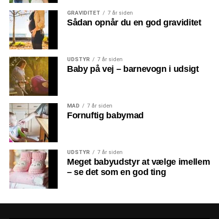
GRAVIDITET
7 år siden
Sådan opnår du en god graviditet
UDSTYR
7 år siden
Baby på vej – barnevogn i udsigt
MAD
7 år siden
Fornuftig babymad
UDSTYR
7 år siden
Meget babyudstyr at vælge imellem
– se det som en god ting