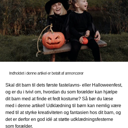
Tænk over materiale
Når man gennemborer hud, så er der udover betændelse
også en risiko for at fremkalde allergi, da man lader meget
følsom hud være i konstant kontakt med et
fremmedlegeme. Derfor anbefales det i starten kun at
benytte titanium, kirurgisk stål eller niobium og først
benytte øreringe af andet materiale, når piercingen er
helet. Det anbefales dog kun at udskifte til smykker med
18 karat guld.
Derfor er det også vigtigt, at du indstiller din datter på, at
Skal dit barn til dets første fastelavns- eller Halloweenfest,
hun de første mange uger ikke kan gå med de smarte
og er du i tvivl om, hvordan du som forælder kan hjælpe
øreringe
, som hun måske drømmer om.
dit barn med at finde et fedt kostume? Så bør du læse
med i denne artikel! Udklædning til børn kan nemlig være
Vælg den rette piercer
med til at styrke kreativiteten og fantasien hos dit barn, og
det er derfor en god idé at støtte udklædningsfesterne
Det er heller ikke helt lige meget, hvor du vælger at få dit
som forælder.