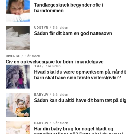
Tandlægeskræk begynder ofte i
barndommen
UDSTYR
5 år siden
Sådan får dit barn en god nattesøvn
DIVERSE
5 år siden
Giv en oplevelsesgave for børn i mandelgave
TØJ
7 år siden
Hvad skal du være opmærksom på, når dit
barn skal have sine første vinterstøvler?
BABYLIV
6 år siden
Sådan kan du altid have dit barn tæt på dig
BABYLIV
5 år siden
Har din baby brug for noget blødt og