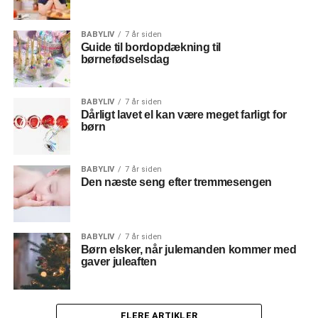
BABYLIV
7 år siden
Guide til bordopdækning til
børnefødselsdag
BABYLIV
7 år siden
Dårligt lavet el kan være meget farligt for
børn
BABYLIV
7 år siden
Den næste seng efter tremmesengen
BABYLIV
7 år siden
Børn elsker, når julemanden kommer med
gaver juleaften
FLERE ARTIKLER