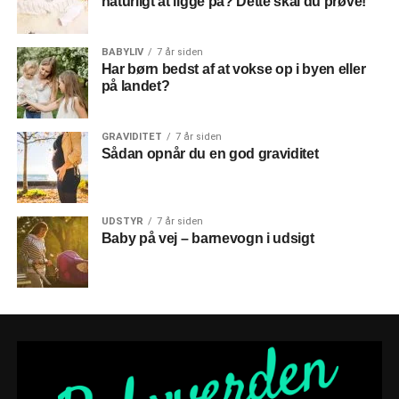
naturligt at ligge på? Dette skal du prøve!
BABYLIV
7 år siden
Har børn bedst af at vokse op i byen eller
på landet?
GRAVIDITET
7 år siden
Sådan opnår du en god graviditet
UDSTYR
7 år siden
Baby på vej – barnevogn i udsigt