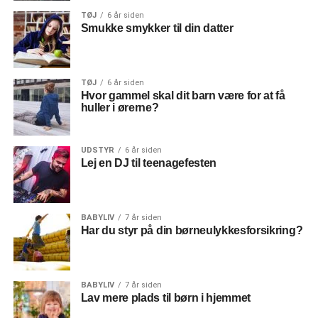
TØJ
6 år siden
Smukke smykker til din datter
TØJ
6 år siden
Hvor gammel skal dit barn være for at få
huller i ørerne?
UDSTYR
6 år siden
Lej en DJ til teenagefesten
BABYLIV
7 år siden
Har du styr på din børneulykkesforsikring?
BABYLIV
7 år siden
Lav mere plads til børn i hjemmet