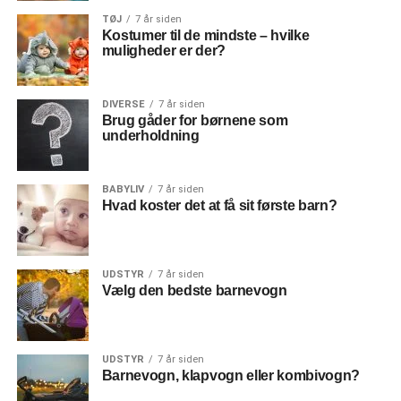
TØJ
7 år siden
Kostumer til de mindste – hvilke
muligheder er der?
DIVERSE
7 år siden
Brug gåder for børnene som
underholdning
BABYLIV
7 år siden
Hvad koster det at få sit første barn?
UDSTYR
7 år siden
Vælg den bedste barnevogn
UDSTYR
7 år siden
Barnevogn, klapvogn eller kombivogn?