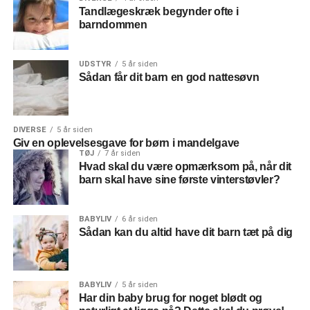
Tandlægeskræk begynder ofte i
barndommen
UDSTYR
5 år siden
Sådan får dit barn en god nattesøvn
DIVERSE
5 år siden
Giv en oplevelsesgave for børn i mandelgave
TØJ
7 år siden
Hvad skal du være opmærksom på, når dit
barn skal have sine første vinterstøvler?
BABYLIV
6 år siden
Sådan kan du altid have dit barn tæt på dig
BABYLIV
5 år siden
Har din baby brug for noget blødt og