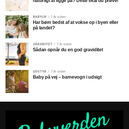
naturligt at ligge på? Dette skal du prøve!
BABYLIV
7 år siden
Har børn bedst af at vokse op i byen eller
på landet?
GRAVIDITET
7 år siden
Sådan opnår du en god graviditet
UDSTYR
7 år siden
Baby på vej – barnevogn i udsigt